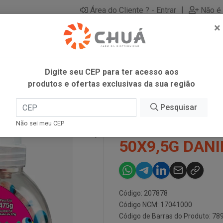
|
Área do Cliente ? - Entrar
Não é 
×
Digite seu CEP para ter acesso aos
produtos e ofertas exclusivas da sua região
ERS 50X9,5G DANILLA
Pesquisar
DANCLETS P
Não sei meu CEP
50X9,5G DANI
Código: 207878
Código NCM: 17041000
Código de Barras do Produto: 7