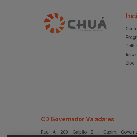
Inst
Quem
Progr
Polít
Indús
Blog
CD Governador Valadares
Rua A, 200, Galpão B - Capim, Governa