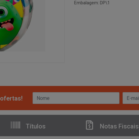
Embalagem: DP\1
ofertas!
Títulos
Notas Fiscais