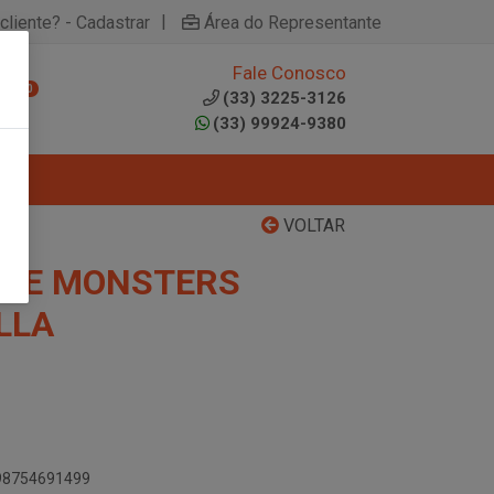
|
cliente? - Cadastrar
Área do Representante
Fale Conosco
0
(33) 3225-3126
(33) 99924-9380
VOLTAR
OTE MONSTERS
LLA
898754691499