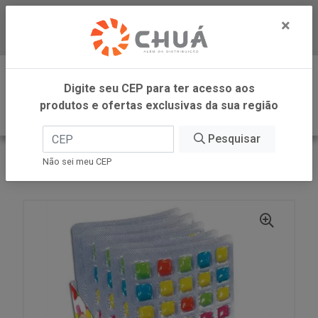
×
Baixe já nosso APP
0
Digite seu CEP para ter acesso aos
produtos e ofertas exclusivas da sua região
Pesquisar
VOLTAR
INÍCIO
DANILLA FOODS
Não sei meu CEP
DANCLETS TUT FRUTTI 5X9 15X13,5G DANILLA