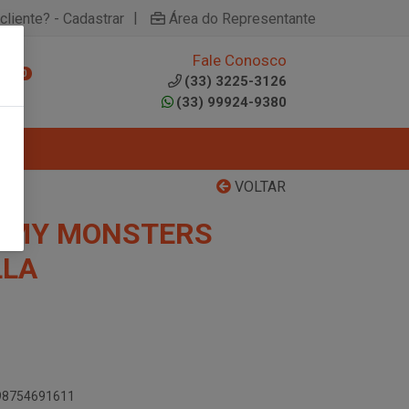
|
cliente? - Cadastrar
Área do Representante
Fale Conosco
0
(33) 3225-3126
(33) 99924-9380
VOLTAR
UMMY MONSTERS
LLA
898754691611