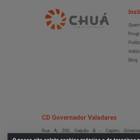
Inst
Quem
Progr
Polít
Indús
Blog
CD Governador Valadares
Rua A, 200, Galpão B - Capim, Governa
Valadares/MG - CEP 35.024-400