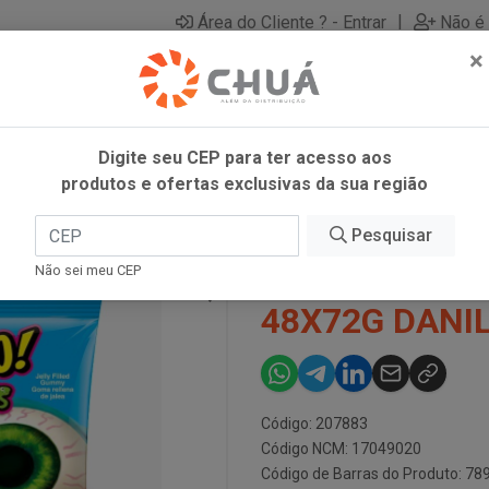
|
Área do Cliente ? - Entrar
Não é 
×
Digite seu CEP para ter acesso aos
produtos e ofertas exclusivas da sua região
TERS 48X72G DANILLA
Pesquisar
DIP LOKO G
Não sei meu CEP
48X72G DANI
Código: 207883
Código NCM: 17049020
Código de Barras do Produto: 7