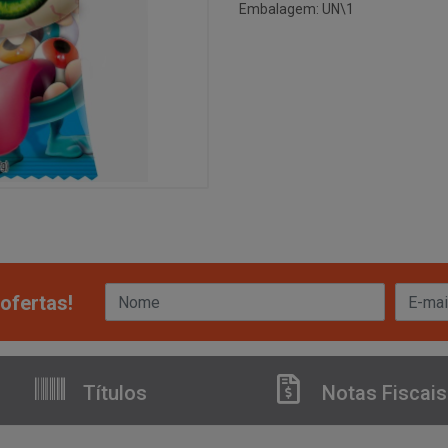
Embalagem: UN\1
ofertas!
Títulos
Notas Fiscais