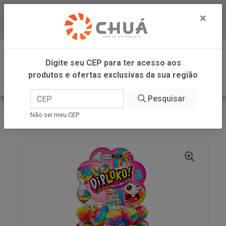
×
Baixe já nosso APP
0
Digite seu CEP para ter acesso aos
produtos e ofertas exclusivas da sua região
Pesquisar
VOLTAR
INÍCIO
DANILLA FOODS
Não sei meu CEP
DIPLOKO LOLLIPOP ARCO POP 60X15G DANILLA