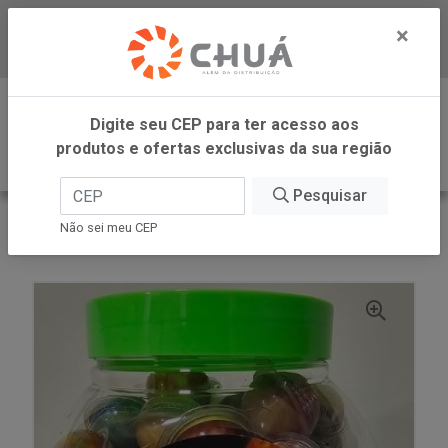
×
Baixe já nosso APP
0
Digite seu CEP para ter acesso aos
produtos e ofertas exclusivas da sua região
Pesquisar
VOLTAR
INÍCIO
DANILLA FOODS
Não sei meu CEP
DIPLOKO OLHOS FAM UNIV 60X12G DANILLA