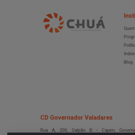
Inst
Quem
Progr
Polít
Indús
Blog
CD Governador Valadares
Rua A, 200, Galpão B - Capim, Governa