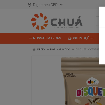
Digite seu CEP
NOSSAS MARCAS
PROMOÇÕES
INÍCIO
DORI - ATACADO
DISQUETI VICEVERSA C