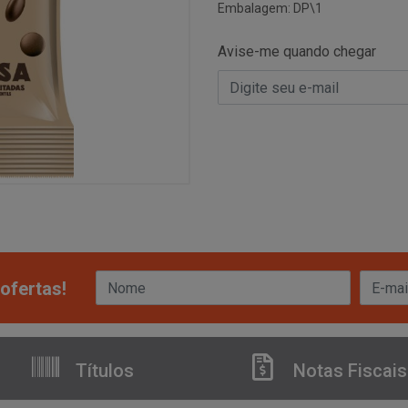
Embalagem: DP\1
Avise-me quando chegar
ofertas!
Títulos
Notas Fiscais