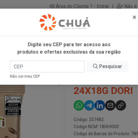
|
Área do Cliente ? - Entrar
Não é 
×
Digite seu CEP para ter acesso aos
produtos e ofertas exclusivas da sua região
HOC 24X18G DORI
Pesquisar
DISQUETI VI
Não sei meu CEP
24X18G DORI
Código: 257482
Código NCM: 18069000
Código de Barras do Produto: 7