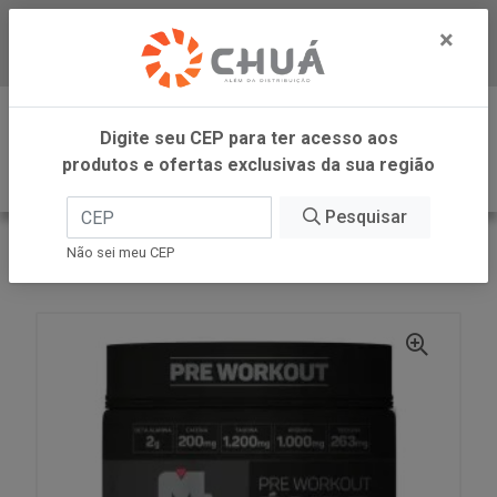
×
Baixe já nosso APP
0
Digite seu CEP para ter acesso aos
produtos e ofertas exclusivas da sua região
Pesquisar
VOLTAR
INÍCIO
Não sei meu CEP
EGIDE FRUTA VERM POTE 150G MAX TITANIUM