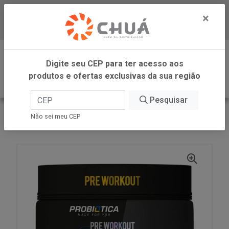
×
Baixe já nosso APP
0
Digite seu CEP para ter acesso aos
produtos e ofertas exclusivas da sua região
Pesquisar
VOLTAR
INÍCIO
Não sei meu CEP
EPIC GUARA LARAN POTE 300G PROBIOTICA