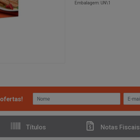
Embalagem: UN\1
ofertas!
Títulos
Notas Fiscais