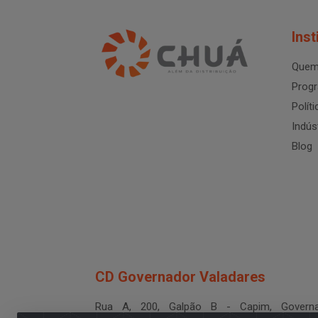
Inst
Quem
Progr
Polít
Indús
Blog
CD Governador Valadares
Rua A, 200, Galpão B - Capim, Governa