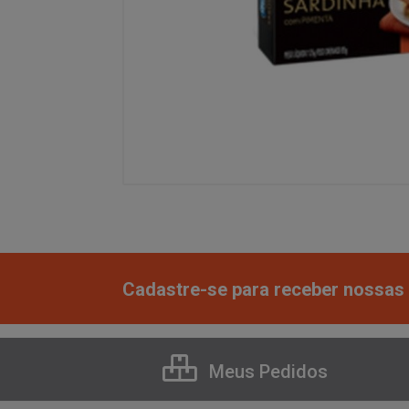
Cadastre-se para receber nossas 
Meus Pedidos