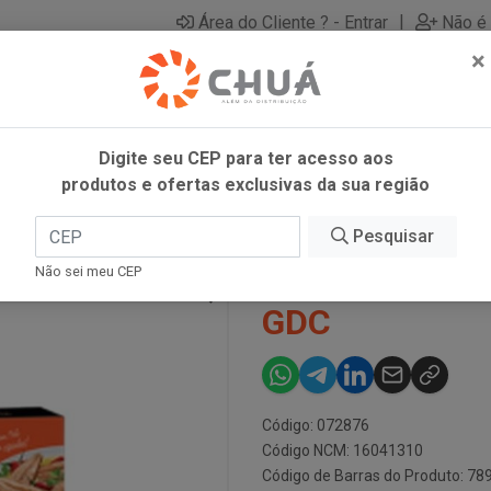
|
Área do Cliente ? - Entrar
Não é 
×
Digite seu CEP para ter acesso aos
produtos e ofertas exclusivas da sua região
NTA 125G GDC
Pesquisar
FILE SARDIN
Não sei meu CEP
GDC
Código: 072876
Código NCM: 16041310
Código de Barras do Produto: 7