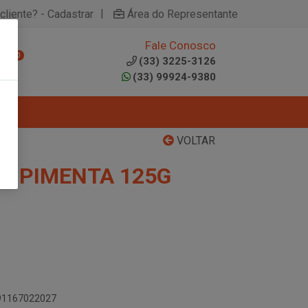
|
cliente? - Cadastrar
Área do Representante
Fale Conosco
0
(33) 3225-3126
(33) 99924-9380
VOLTAR
HA PIMENTA 125G
891167022027