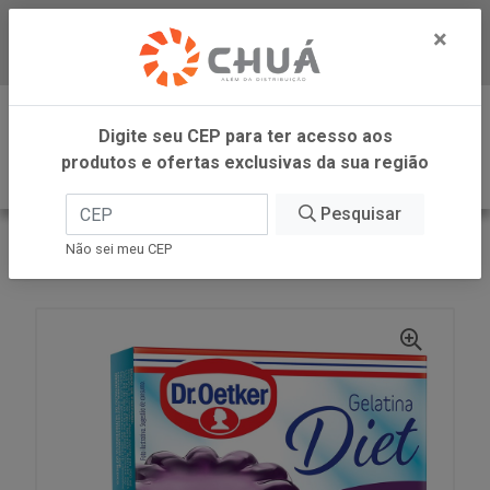
×
Baixe já nosso APP
0
Digite seu CEP para ter acesso aos
produtos e ofertas exclusivas da sua região
Pesquisar
VOLTAR
INÍCIO
DR OETKER BRASIL
Não sei meu CEP
GELATINA DIET AMORA 12G DR OETKER