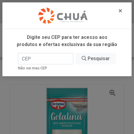
×
Baixe já nosso APP
0
Digite seu CEP para ter acesso aos
produtos e ofertas exclusivas da sua região
Pesquisar
VOLTAR
INÍCIO
DR OETKER BRASIL
Não sei meu CEP
GELATINA INCO FOLHA BRANCA 10G DR OETKER