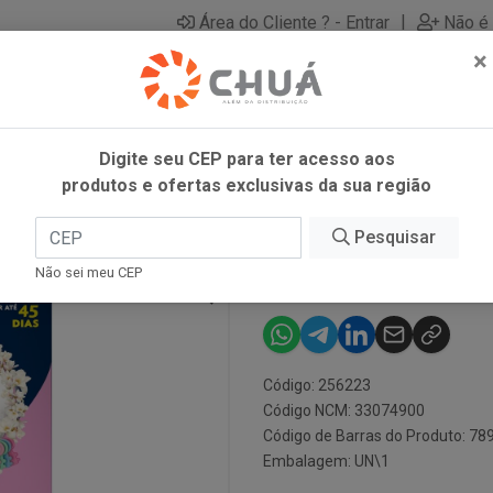
|
Área do Cliente ? - Entrar
Não é 
×
Digite seu CEP para ter acesso aos
produtos e ofertas exclusivas da sua região
 100ML
Pesquisar
GLADE DIFUS
Não sei meu CEP
Código: 256223
Código NCM: 33074900
Código de Barras do Produto: 7
Embalagem: UN\1