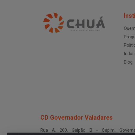
Inst
Quem
Progr
Polít
Indús
Blog
CD Governador Valadares
Rua A, 200, Galpão B - Capim, Governa