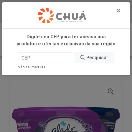
×
Baixe já nosso APP
0
Digite seu CEP para ter acesso aos
produtos e ofertas exclusivas da sua região
Pesquisar
VOLTAR
INÍCIO
SC JOHNSON
Não sei meu CEP
GLADE GEL CAR LAVANDA 70G