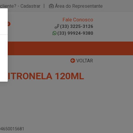
|
cliente? - Cadastrar
Área do Representante
Fale Conosco
0
(33) 3225-3126
(33) 99924-9380
VOLTAR
 CITRONELA 120ML
894650015681