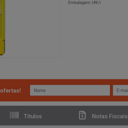
Embalagem: UN\1
ofertas!
Títulos
Notas Fiscais