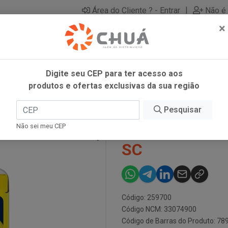
|
Área do Cliente ? - Entrar
Não é 
×
Digite seu CEP para ter acesso aos
produtos e ofertas exclusivas da sua região
 120ML SC
Pesquisar
GLADE GOTAS
Não sei meu CEP
SC
Código: 259700
Código NCM: 33074900
Código de Barras do Produto: 7