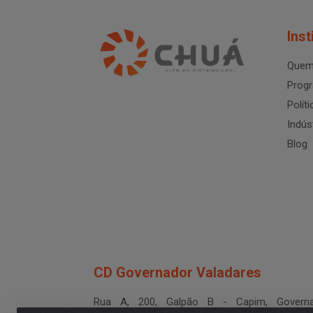
Inst
Quem
Progr
Polít
Indús
Blog
CD Governador Valadares
Rua A, 200, Galpão B - Capim, Governa