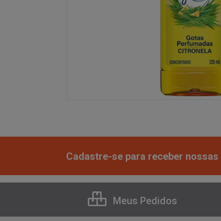
Cadastre-se para receber nossas 
Meus Pedidos