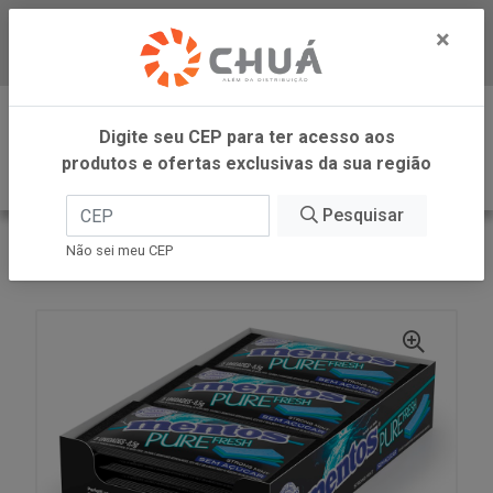
×
Baixe já nosso APP
0
Digite seu CEP para ter acesso aos
produtos e ofertas exclusivas da sua região
Pesquisar
VOLTAR
INÍCIO
PERFETTI
Não sei meu CEP
GOMA 3 CAM STRONG MINT 15X8,5G MENTOS