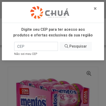
×
Baixe já nosso APP
0
Digite seu CEP para ter acesso aos
produtos e ofertas exclusivas da sua região
Pesquisar
VOLTAR
INÍCIO
PERFETTI
Não sei meu CEP
GOMA BUBBLE MINT BIG GAR 6X92G MENTOS