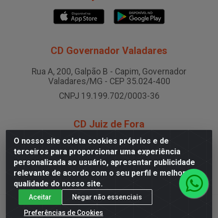
CD Governador Valadares
Rua A, 200, Galpão B - Capim, Governador
Valadares/MG - CEP 35.024-400
CNPJ 19.199.702/0003-36
CD Juiz de Fora
O nosso site coleta cookies próprios e de
Rodovia BR-040 , Nº 0, Área B2 Condominio Brasil
terceiros para proporcionar uma experiência
LOG - São Pedro, Juiz de Fora/MG
personalizada ao usuário, apresentar publicidade
CNPJ 19.199.702/0005-06
relevante de acordo com o seu perfil e melhorar a
qualidade do nosso site.
Aceitar
Negar não essenciais
Preferências de Cookies