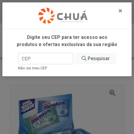
×
Baixe já nosso APP
0
Digite seu CEP para ter acesso aos
produtos e ofertas exclusivas da sua região
Pesquisar
VOLTAR
INÍCIO
PERFETTI
Não sei meu CEP
GOMA PURE FRESHMINT MONO 60UN MENTOS