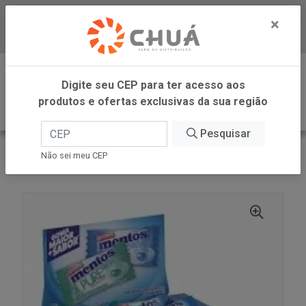
×
Baixe já nosso APP
0
Digite seu CEP para ter acesso aos
produtos e ofertas exclusivas da sua região
Pesquisar
VOLTAR
INÍCIO
PERFETTI
Não sei meu CEP
GOMA PURE FRESHMINT MONO 60UN MENTOS