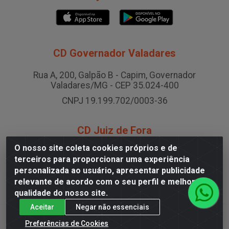
CD Governador Valadares
Rua A, 200, Galpão B - Capim, Governador
Valadares/MG - CEP 35.024-400
CNPJ 19.199.702/0003-36
CD Juiz de Fora
O nosso site coleta cookies próprios e de
Rodovia BR-040 , Nº 0, Área B2 Condominio Brasil
terceiros para proporcionar uma experiência
LOG - São Pedro, Juiz de Fora/MG
personalizada ao usuário, apresentar publicidade
CNPJ 19.199.702/0005-06
relevante de acordo com o seu perfil e melhorar a
qualidade do nosso site.
Aceitar
Negar não essenciais
Preferências de Cookies