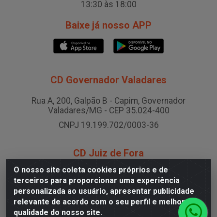
13:30 às 18:00
Baixe já nosso APP
CD Governador Valadares
Rua A, 200, Galpão B - Capim, Governador
Valadares/MG - CEP 35.024-400
CNPJ 19.199.702/0003-36
CD Juiz de Fora
O nosso site coleta cookies próprios e de
Rodovia BR-040 , Nº 0, Área B2 Condominio Brasil
terceiros para proporcionar uma experiência
LOG - São Pedro, Juiz de Fora/MG
personalizada ao usuário, apresentar publicidade
CNPJ 19.199.702/0005-06
relevante de acordo com o seu perfil e melhorar a
qualidade do nosso site.