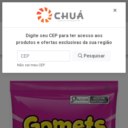
×
Baixe já nosso APP
0
Digite seu CEP para ter acesso aos
produtos e ofertas exclusivas da sua região
Pesquisar
VOLTAR
INÍCIO
DORI - ATACADO
Não sei meu CEP
GOMAS SORTIDAS 1KG GOMETS