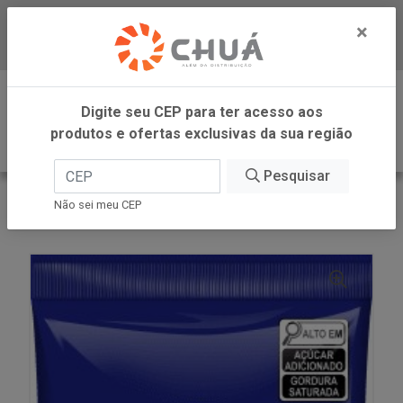
×
Baixe já nosso APP
0
Digite seu CEP para ter acesso aos
produtos e ofertas exclusivas da sua região
Pesquisar
VOLTAR
INÍCIO
DORI -SM
Não sei meu CEP
GRANULADO CHOCOLATE 300G DORI