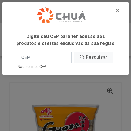
×
Baixe já nosso APP
0
Digite seu CEP para ter acesso aos
produtos e ofertas exclusivas da sua região
Pesquisar
VOLTAR
INÍCIO
AJINOMOTO FOOD GYOZA
Não sei meu CEP
GYOZA FRANGO E PORCO 570G AJINOMOTO