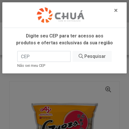
×
Baixe já nosso APP
0
Digite seu CEP para ter acesso aos
produtos e ofertas exclusivas da sua região
Pesquisar
VOLTAR
INÍCIO
AJINOMOTO FOOD GYOZA
Não sei meu CEP
GYOZA FRANGO E PORCO 570G AJINOMOTO