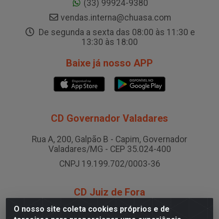
(33) 99924-9380
vendas.interna@chuasa.com
De segunda a sexta das 08:00 às 11:30 e
13:30 às 18:00
Baixe já nosso APP
CD Governador Valadares
Rua A, 200, Galpão B - Capim, Governador
Valadares/MG - CEP 35.024-400
CNPJ 19.199.702/0003-36
CD Juiz de Fora
O nosso site coleta cookies próprios e de
Rodovia BR-040 , Nº 0, Área B2 Condominio Brasil