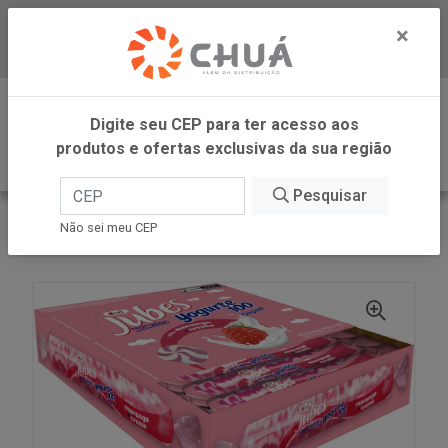
×
Baixe já nosso APP
0
Digite seu CEP para ter acesso aos
produtos e ofertas exclusivas da sua região
Pesquisar
VOLTAR
INÍCIO
DORI - ATACADO
Não sei meu CEP
JUBES YOGURTE MORAN 20X48G DORI