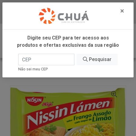
×
Baixe já nosso APP
0
Digite seu CEP para ter acesso aos
produtos e ofertas exclusivas da sua região
Pesquisar
VOLTAR
INÍCIO
NISSIN
Não sei meu CEP
LAMEN FRANGO ASSADO 85G NISSIN MIOJO