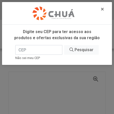
×
Baixe já nosso APP
0
Digite seu CEP para ter acesso aos
produtos e ofertas exclusivas da sua região
Pesquisar
VOLTAR
INÍCIO
BARILLA
Não sei meu CEP
LASANHA COM OVOS 14X200G BARILLA