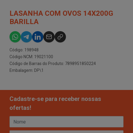
LASANHA COM OVOS 14X200G
BARILLA
Código: 198948
Código NCM: 19021100
Código de Barras do Produto: 7898951850224
Embalagem: DP\1
Cadastre-se para receber nossas
ofertas!