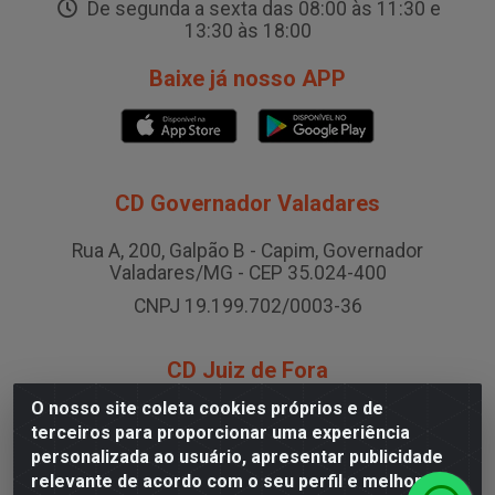
De segunda a sexta das 08:00 às 11:30 e
13:30 às 18:00
Baixe já nosso APP
CD Governador Valadares
Rua A, 200, Galpão B - Capim, Governador
Valadares/MG - CEP 35.024-400
CNPJ 19.199.702/0003-36
CD Juiz de Fora
O nosso site coleta cookies próprios e de
Rodovia BR-040 , Nº 0, Área B2 Condominio Brasil
terceiros para proporcionar uma experiência
LOG - São Pedro, Juiz de Fora/MG
personalizada ao usuário, apresentar publicidade
CNPJ 19.199.702/0005-06
relevante de acordo com o seu perfil e melhorar a