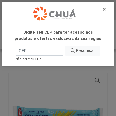
×
Baixe já nosso APP
0
Digite seu CEP para ter acesso aos
produtos e ofertas exclusivas da sua região
Pesquisar
VOLTAR
INÍCIO
BARILLA
Não sei meu CEP
LINGUINE SEM GLUTEN 500G BARILLA