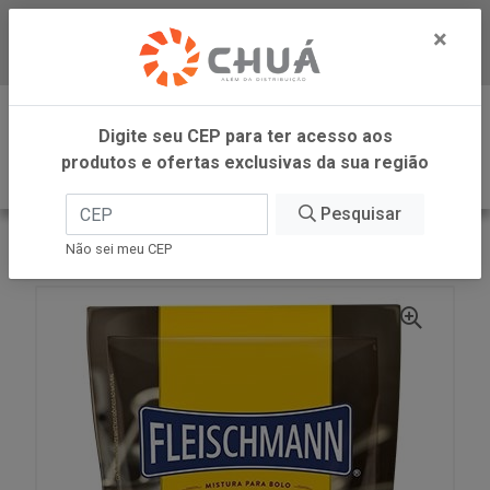
×
Baixe já nosso APP
0
Digite seu CEP para ter acesso aos
produtos e ofertas exclusivas da sua região
Pesquisar
VOLTAR
INÍCIO
M. P/ BOLO PETIT GATEAU 350G
Não sei meu CEP