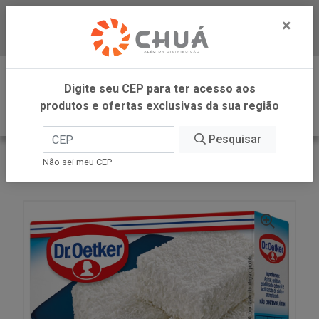
×
Baixe já nosso APP
0
Digite seu CEP para ter acesso aos
produtos e ofertas exclusivas da sua região
Pesquisar
VOLTAR
INÍCIO
DR OETKER BRASIL
Não sei meu CEP
MARIA MOLE 50G DR OETKER