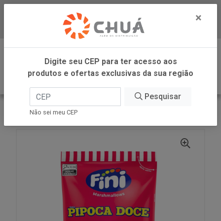
×
Baixe já nosso APP
0
Digite seu CEP para ter acesso aos
produtos e ofertas exclusivas da sua região
Pesquisar
VOLTAR
INÍCIO
FINI
MARSH PIPOCA 200G FINI
Não sei meu CEP