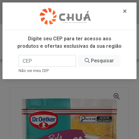
×
Baixe já nosso APP
0
Digite seu CEP para ter acesso aos
produtos e ofertas exclusivas da sua região
Pesquisar
VOLTAR
INÍCIO
DR OETKER BRASIL
Não sei meu CEP
MIST BOLO AIPIM CREM 400G DR OETKER