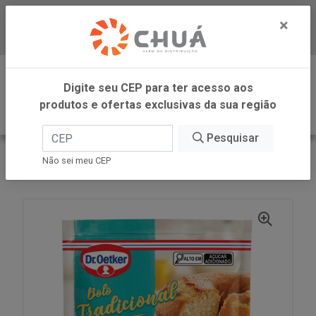
×
Baixe já nosso APP
0
Digite seu CEP para ter acesso aos
produtos e ofertas exclusivas da sua região
Pesquisar
VOLTAR
INÍCIO
DR OETKER BRASIL
Não sei meu CEP
MIST BOLO BAUNILHA 400G DR OETKER