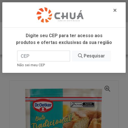
×
Baixe já nosso APP
0
Digite seu CEP para ter acesso aos
produtos e ofertas exclusivas da sua região
Pesquisar
VOLTAR
INÍCIO
DR OETKER BRASIL
Não sei meu CEP
MIST BOLO COCO 400G DR OETKER