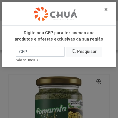
×
Baixe já nosso APP
0
Digite seu CEP para ter acesso aos
produtos e ofertas exclusivas da sua região
Pesquisar
VOLTAR
INÍCIO
CARGILL VAREJO
Não sei meu CEP
MOLHO PESTO CHEF VIDRO 190G POMAROLA