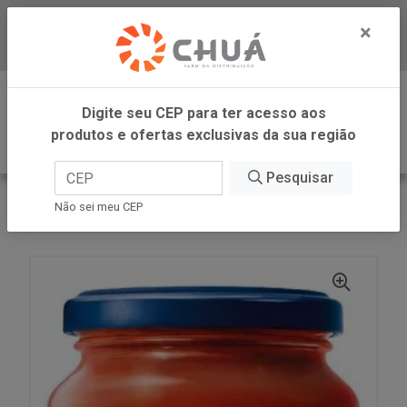
×
Baixe já nosso APP
0
Digite seu CEP para ter acesso aos
produtos e ofertas exclusivas da sua região
Pesquisar
VOLTAR
INÍCIO
BARILLA
Não sei meu CEP
MOLHO POMODORO 400G BARILLA