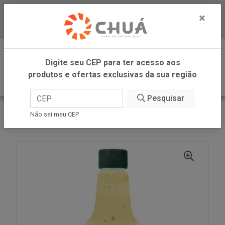
×
Baixe já nosso APP
0
Digite seu CEP para ter acesso aos
produtos e ofertas exclusivas da sua região
Pesquisar
VOLTAR
INÍCIO
CARGILL VAREJO
Não sei meu CEP
MOLHO SALADA QUEIJOS PET 234ML LIZA