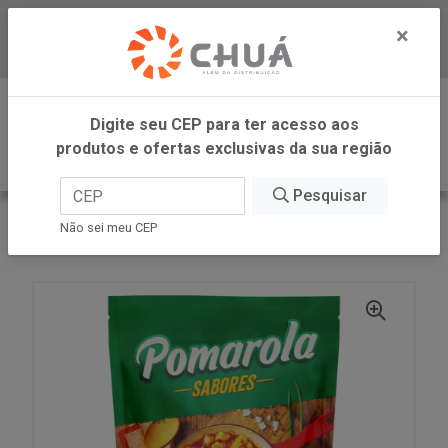
×
Baixe já nosso APP
0
Digite seu CEP para ter acesso aos
produtos e ofertas exclusivas da sua região
Pesquisar
VOLTAR
INÍCIO
CARGILL VAREJO
Não sei meu CEP
MOLHO TOMATE CASEIRO SC 300G POMAROLA