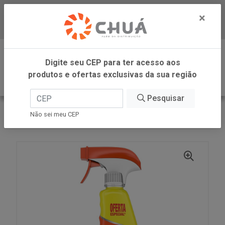
×
Baixe já nosso APP
0
Digite seu CEP para ter acesso aos
produtos e ofertas exclusivas da sua região
Pesquisar
VOLTAR
INÍCIO
SC JOHNSON
Não sei meu CEP
MR MUS COZ LARAN PROM AP 500ML