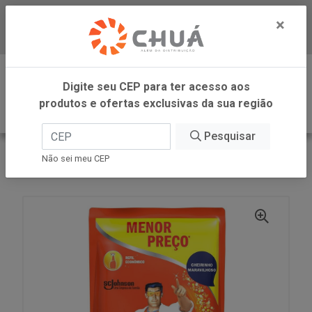
×
Baixe já nosso APP
0
Digite seu CEP para ter acesso aos
produtos e ofertas exclusivas da sua região
Pesquisar
VOLTAR
INÍCIO
SC JOHNSON
Não sei meu CEP
MR MUS COZ PROM RF SACHE 400ML