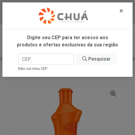
×
Baixe já nosso APP
0
Digite seu CEP para ter acesso aos
produtos e ofertas exclusivas da sua região
Pesquisar
VOLTAR
INÍCIO
SC JOHNSON
Não sei meu CEP
MR MUS COZ PROM SQUEEZE 500ML