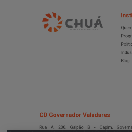
Inst
Quem
Progr
Polít
Indús
Blog
CD Governador Valadares
Rua A, 200, Galpão B - Capim, Governa