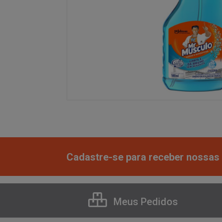
Cadastre-se para receber nossas 
Meus Pedidos