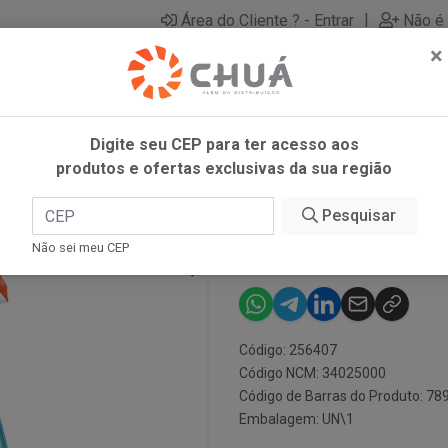
|
Área do Cliente ? - Entrar
Não é 
×
Digite seu CEP para ter acesso aos
produtos e ofertas exclusivas da sua região
0ML
Pesquisar
MR MUS LIMP
Não sei meu CEP
Código: 256407
Código NCM: 34025000
Código de Barras do Produto: 7
Embalagem: UN\1