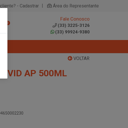
|
cliente? - Cadastrar
Área do Representante
Fale Conosco
0
(33) 3225-3126
(33) 99924-9380
VOLTAR
A VID AP 500ML
894650002230