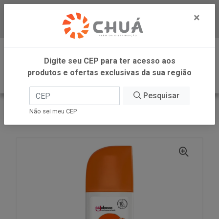
×
Baixe já nosso APP
0
Digite seu CEP para ter acesso aos
produtos e ofertas exclusivas da sua região
Pesquisar
VOLTAR
INÍCIO
SC JOHNSON
Não sei meu CEP
OFF ACTIVE SPRAY 170ML