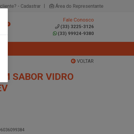
|
cliente? - Cadastrar
Área do Representante
Fale Conosco
0
(33) 3225-3126
(33) 99924-9380
VOLTAR
EM SABOR VIDRO
EV
896036099384