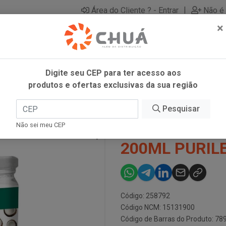
|
Área do Cliente ? - Entrar
Não é 
×
Digite seu CEP para ter acesso aos
produtos e ofertas exclusivas da sua região
 VIDRO 200ML PURILEV
Pesquisar
OLEO COCO S
Não sei meu CEP
200ML PURIL
Código: 258792
Código NCM: 15131900
Código de Barras do Produto: 7