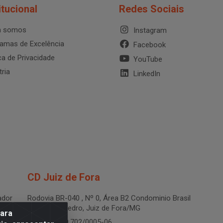
itucional
Redes Sociais
 somos
Instagram
amas de Excelência
Facebook
ica de Privacidade
YouTube
tria
LinkedIn
CD Juiz de Fora
dor
Rodovia BR-040 , Nº 0, Área B2 Condominio Brasil
LOG - São Pedro, Juiz de Fora/MG
para
CNPJ 19.199.702/0005-06