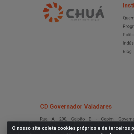
Inst
Quem
Progr
Polít
Indús
Blog
CD Governador Valadares
Rua A, 200, Galpão B - Capim, Governa
Valadares/MG - CEP 35.024-400
O nosso site coleta cookies próprios e de terceiros 
CNPJ 19.199.702/0003-36