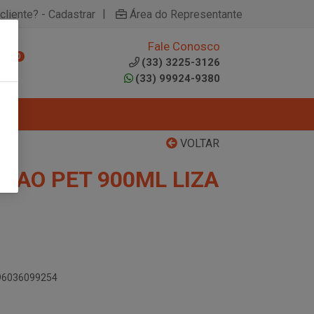
|
cliente? - Cadastrar
Área do Representante
Fale Conosco
0
(33) 3225-3126
(33) 99924-9380
VOLTAR
DAO PET 900ML LIZA
896036099254