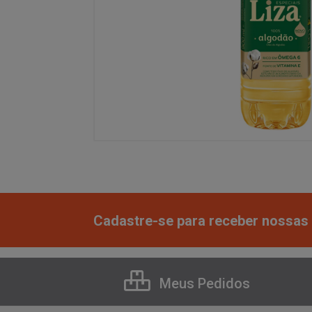
Cadastre-se para receber nossas 
Meus Pedidos