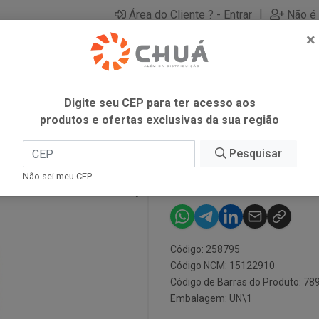
|
Área do Cliente ? - Entrar
Não é 
×
Digite seu CEP para ter acesso aos
produtos e ofertas exclusivas da sua região
 900ML LIZA
Pesquisar
OLEO DE ALGO
Não sei meu CEP
Código: 258795
Código NCM: 15122910
Código de Barras do Produto: 7
Embalagem: UN\1