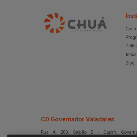
Inst
Quem
Progr
Polít
Indús
Blog
CD Governador Valadares
Rua A, 200, Galpão B - Capim, Governa