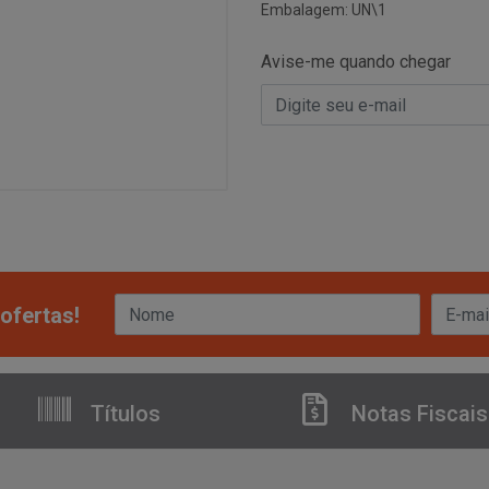
Embalagem: UN\1
Avise-me quando chegar
ofertas!
Títulos
Notas Fiscais