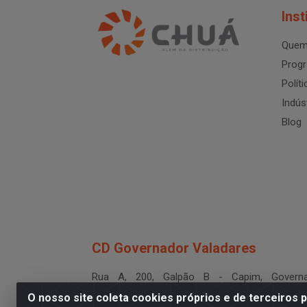
Inst
Quem
Progr
Polít
Indús
Blog
CD Governador Valadares
Rua A, 200, Galpão B - Capim, Governa
Valadares/MG - CEP 35.024-400
O nosso site coleta cookies próprios e de terceiros 