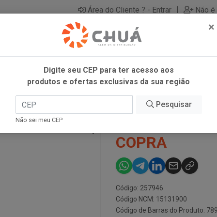
|
Área do Cliente ? - Entrar
Não é 
×
Digite seu CEP para ter acesso aos
produtos e ofertas exclusivas da sua região
AVIRG 250ML COPRA
Pesquisar
OLEO DE COC
Não sei meu CEP
COPRA
Código: 257946
Código NCM: 15131900
Código de Barras do Produto: 7