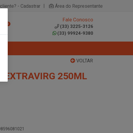
|
cliente? - Cadastrar
Área do Representante
Fale Conosco
0
(33) 3225-3126
(33) 99924-9380
VOLTAR
O EXTRAVIRG 250ML
898596081021