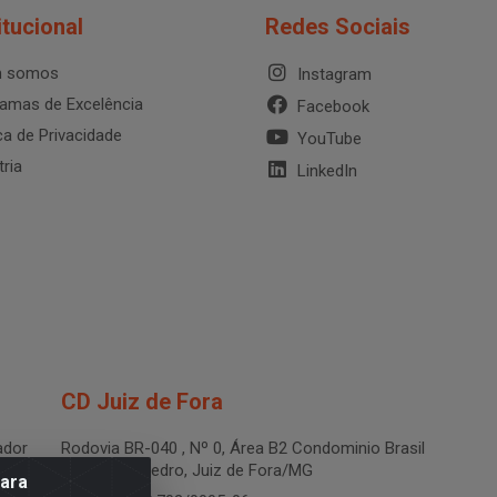
itucional
Redes Sociais
 somos
Instagram
amas de Excelência
Facebook
ica de Privacidade
YouTube
tria
LinkedIn
CD Juiz de Fora
dor
Rodovia BR-040 , Nº 0, Área B2 Condominio Brasil
LOG - São Pedro, Juiz de Fora/MG
para