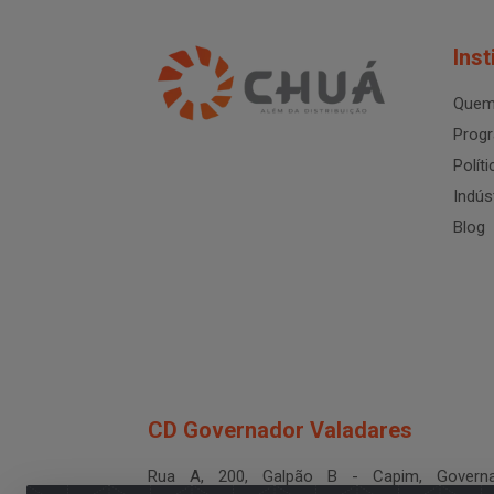
Inst
Quem
Progr
Polít
Indús
Blog
CD Governador Valadares
Rua A, 200, Galpão B - Capim, Governa