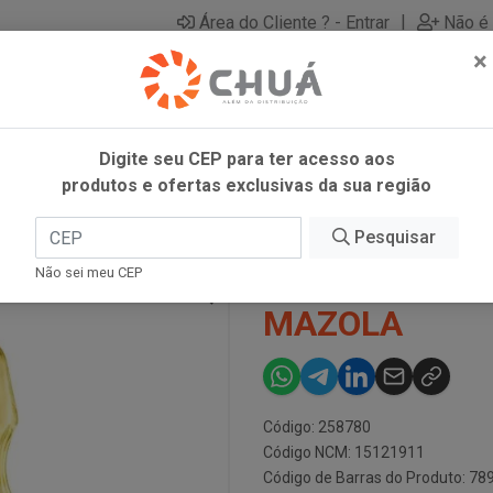
|
Área do Cliente ? - Entrar
Não é 
×
Digite seu CEP para ter acesso aos
produtos e ofertas exclusivas da sua região
900ML MAZOLA
Pesquisar
OLEO GIRASS
Não sei meu CEP
MAZOLA
Código: 258780
Código NCM: 15121911
Código de Barras do Produto: 7