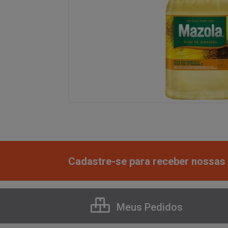
Cadastre-se para receber nossas 
Meus Pedidos