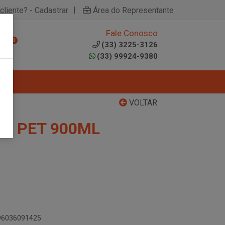
|
cliente? - Cadastrar
Área do Representante
Fale Conosco
0
(33) 3225-3126
(33) 99924-9380
VOLTAR
OL PET 900ML
896036091425