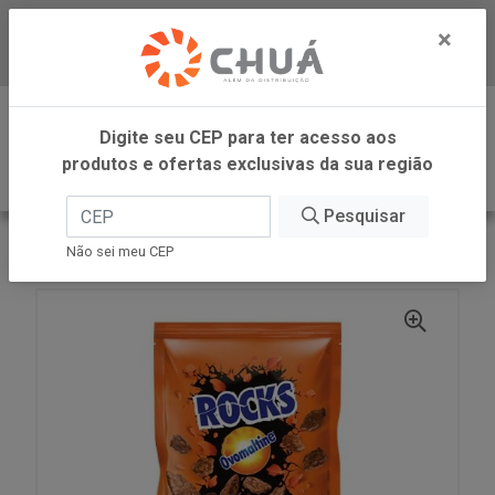
×
Baixe já nosso APP
0
Digite seu CEP para ter acesso aos
produtos e ofertas exclusivas da sua região
Pesquisar
VOLTAR
INÍCIO
OVOMALTINE ROCKS AO LEITE 110G
Não sei meu CEP