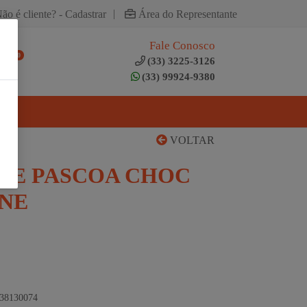
|
ão é cliente? - Cadastrar
Área do Representante
Fale Conosco
0
(33) 3225-3126
(33) 99924-9380
VOLTAR
DE PASCOA CHOC
ONE
438130074