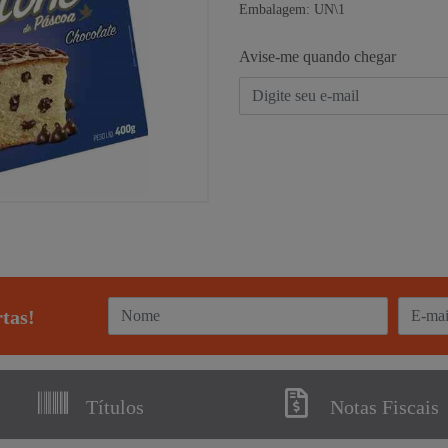
Embalagem: UN\1
Avise-me quando chegar
rtas!
Títulos
Notas Fiscais