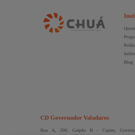
Inst
Quem
Progr
Políti
Indúst
Blog
CD Governador Valadares
Rua A, 200, Galpão B - Capim, Governa