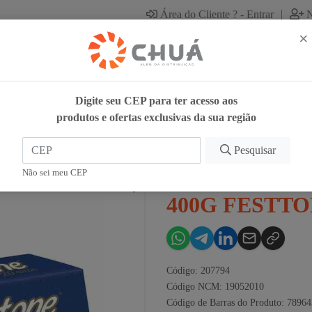
|
Área do Cliente ? - Entrar
N
×
Digite seu CEP para ter acesso aos
produtos e ofertas exclusivas da sua região
COA CHOC 400G FESTTONE
Pesquisar
PANETTONE 
Não sei meu CEP
400G FESTT
Código: 207794
Código NCM: 19052010
Código de Barras do Produto: 7896