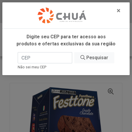
×
Baixe já nosso APP
0
Digite seu CEP para ter acesso aos
produtos e ofertas exclusivas da sua região
Pesquisar
VOLTAR
INÍCIO
Não sei meu CEP
PANETTONE DUPLO CHOC 400G FESTTONE