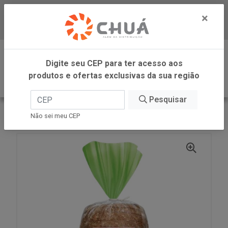
×
Baixe já nosso APP
0
Digite seu CEP para ter acesso aos
produtos e ofertas exclusivas da sua região
Pesquisar
VOLTAR
INÍCIO
PAO 7 GRAOS 350G SB
Não sei meu CEP