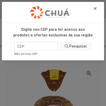
×
Baixe já nosso APP
0
Digite seu CEP para ter acesso aos
produtos e ofertas exclusivas da sua região
Pesquisar
VOLTAR
INÍCIO
Não sei meu CEP
PAO GRAO INTEG CAST QUINOA 450G WB